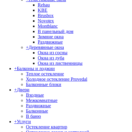
Rehau
KBE
Brusbox
Novotex
Montblanc
В панельный дом
Зимние окна
Раздвижные
+
Деревянные окна
Окна из сосны
Окна из дуба
Окна из лиственницы
+
Балконы и лоджии
Теплое остекление
Холодное остекление Provedal
Балконные блоки
+
Двери
Входные
Межкомнатные
Раздвижные
Балконные
В баню
+
Услуги
Остекление квартир