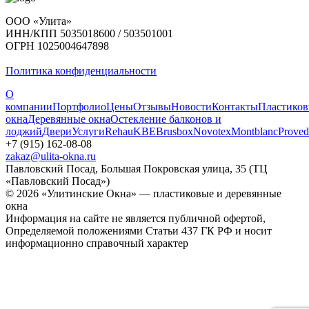
ООО «Улита»
ИНН/КПП 5035018600 / 503501001
ОГРН 1025004647898
Политика конфиденциальности
О
компании
Портфолио
Цены
Отзывы
Новости
Контакты
Пластико
окна
Деревянные окна
Остекление балконов и
лоджий
Двери
Услуги
Rehau
KBE
Brusbox
Novotex
Montblanc
Proved
+7 (915) 162-08-08
zakaz@ulita-okna.ru
Павловский Посад, Большая Покровская улица, 35 (ТЦ
«Павловский Посад»)
© 2026 «Улитинские Окна» — пластиковые и деревянные
окна
Информация на сайте не является публичной офертой,
Определяемой положениями Статьи 437 ГК РФ и носит
информационно справочный характер