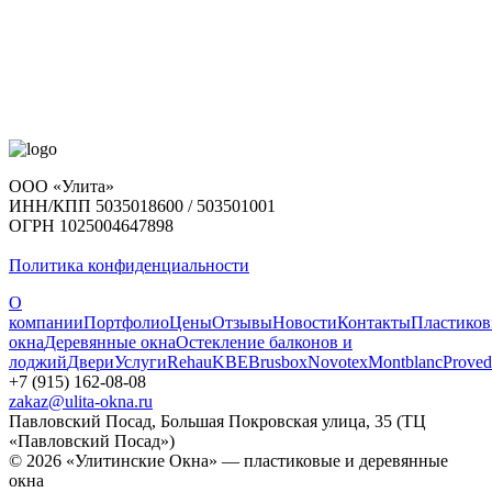
ООО «Улита»
ИНН/КПП 5035018600 / 503501001
ОГРН 1025004647898
Политика конфиденциальности
О
компании
Портфолио
Цены
Отзывы
Новости
Контакты
Пластико
окна
Деревянные окна
Остекление балконов и
лоджий
Двери
Услуги
Rehau
KBE
Brusbox
Novotex
Montblanc
Proved
+7 (915) 162-08-08
zakaz@ulita-okna.ru
Павловский Посад, Большая Покровская улица, 35 (ТЦ
«Павловский Посад»)
© 2026 «Улитинские Окна» — пластиковые и деревянные
окна