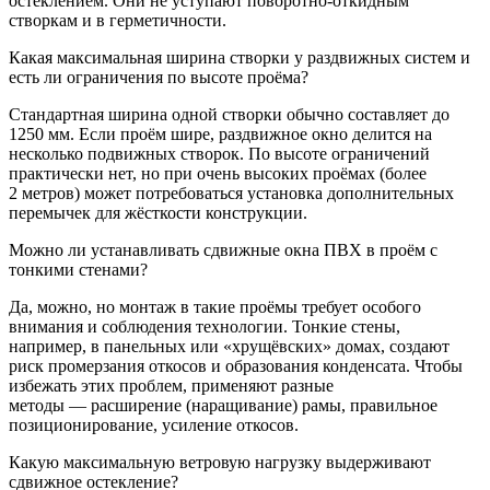
остеклением. Они не уступают поворотно‑откидным
створкам и в герметичности.
Какая максимальная ширина створки у раздвижных систем и
есть ли ограничения по высоте проёма?
Стандартная ширина одной створки обычно составляет до
1250 мм. Если проём шире, раздвижное окно делится на
несколько подвижных створок. По высоте ограничений
практически нет, но при очень высоких проёмах (более
2 метров) может потребоваться установка дополнительных
перемычек для жёсткости конструкции.
Можно ли устанавливать сдвижные окна ПВХ в проём с
тонкими стенами?
Да, можно, но монтаж в такие проёмы требует особого
внимания и соблюдения технологии. Тонкие стены,
например, в панельных или «хрущёвских» домах, создают
риск промерзания откосов и образования конденсата. Чтобы
избежать этих проблем, применяют разные
методы — расширение (наращивание) рамы, правильное
позиционирование, усиление откосов.
Какую максимальную ветровую нагрузку выдерживают
сдвижное остекление?