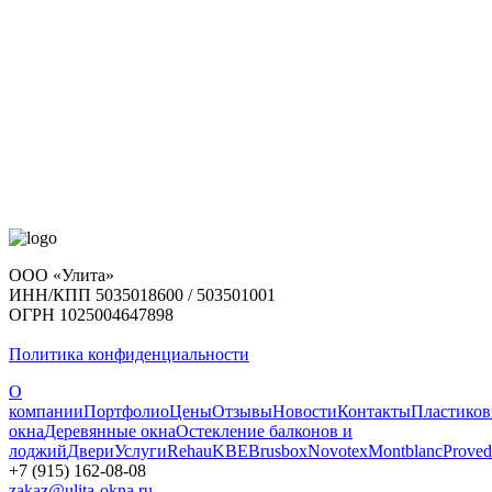
ООО «Улита»
ИНН/КПП 5035018600 / 503501001
ОГРН 1025004647898
Политика конфиденциальности
О
компании
Портфолио
Цены
Отзывы
Новости
Контакты
Пластико
окна
Деревянные окна
Остекление балконов и
лоджий
Двери
Услуги
Rehau
KBE
Brusbox
Novotex
Montblanc
Proved
+7 (915) 162-08-08
zakaz@ulita-okna.ru