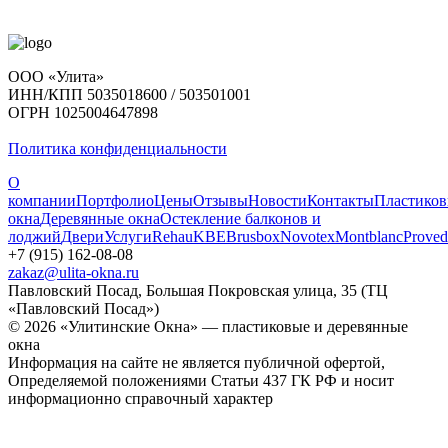
ООО «Улита»
ИНН/КПП 5035018600 / 503501001
ОГРН 1025004647898
Политика конфиденциальности
О
компании
Портфолио
Цены
Отзывы
Новости
Контакты
Пластико
окна
Деревянные окна
Остекление балконов и
лоджий
Двери
Услуги
Rehau
KBE
Brusbox
Novotex
Montblanc
Proved
+7 (915) 162-08-08
zakaz@ulita-okna.ru
Павловский Посад, Большая Покровская улица, 35 (ТЦ
«Павловский Посад»)
© 2026 «Улитинские Окна» — пластиковые и деревянные
окна
Информация на сайте не является публичной офертой,
Определяемой положениями Статьи 437 ГК РФ и носит
информационно справочный характер