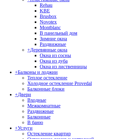
Rehau
KBE
Brusbox
Novotex
Montblanc
В панельный дом
Зимние окна
Раздвижные
+
Деревянные окна
Окна из сосны
Окна из дуба
Окна из лиственницы
+
Балконы и лоджии
Теплое остекление
Холодное остекление Provedal
Балконные блоки
+
Двери
Входные
Межкомнатные
Раздвижные
Балконные
В баню
+
Услуги
Остекление квартир