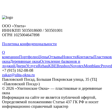
ООО «Улита»
ИНН/КПП 5035018600 / 503501001
ОГРН 1025004647898
Политика конфиденциальности
О
компании
Портфолио
Цены
Отзывы
Новости
Контакты
Пластико
окна
Деревянные окна
Остекление балконов и
лоджий
Двери
Услуги
Rehau
KBE
Brusbox
Novotex
Montblanc
Proved
+7 (915) 162-08-08
zakaz@ulita-okna.ru
Павловский Посад, Большая Покровская улица, 35 (ТЦ
«Павловский Посад»)
© 2026 «Улитинские Окна» — пластиковые и деревянные
окна
Информация на сайте не является публичной офертой,
Определяемой положениями Статьи 437 ГК РФ и носит
информационно справочный характер